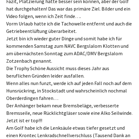
Fazit, Platzierung hätte besser sein können, aber der Golf
hat durchgehalten! Das war das primäre Ziel. Bilder und ein
Video folgen, wenn ich Zeit finde….
Vorm Urlaub hatte ich die Tachowelle entfernt und auch die
Getriebeentlüftung überarbeitet.
Jetzt bin ich wieder guter Dinge und somit habe ich für
kommenden Samstag zum NAVC Bergslalom Klotten und
am übernächsten Sonntag zum ADAC/DMV Bergslalom
Zotzenbach genannt.
Die Trophy Schöne Aussicht muss dieses Jahr aus
beruflichen Gründen leider ausfallen.
Wenn alles nun funzt, werde ich auf jeden Fall noch auf dem
Hunsrückring, in Stockstadt und wahrscheinlich nochmal
Oberderdingen fahren…
Der Anhänger bekam neue Bremsbeläge, verbesserte
Bremsseile, neue Rücklichtgläser sowie eine Alko Seilwinde.
Jetzt ist er top!!!
Am Golf habe ich die Lenksäule etwas tiefer gesetzt und
einen Krontec Lenkradschnellverschluss (Tausend Dank an