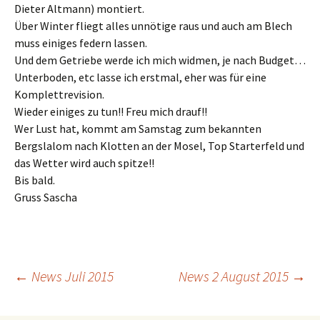
Dieter Altmann) montiert.
Über Winter fliegt alles unnötige raus und auch am Blech
muss einiges federn lassen.
Und dem Getriebe werde ich mich widmen, je nach Budget…
Unterboden, etc lasse ich erstmal, eher was für eine
Komplettrevision.
Wieder einiges zu tun!! Freu mich drauf!!
Wer Lust hat, kommt am Samstag zum bekannten
Bergslalom nach Klotten an der Mosel, Top Starterfeld und
das Wetter wird auch spitze!!
Bis bald.
Gruss Sascha
Beitragsnavigation
←
News Juli 2015
News 2 August 2015
→