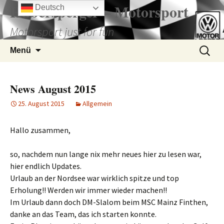
Zum
Hubersperger – Motorsport
Deutsch
Inhalt
Motorsport just for fun
springen
Suchen
Menü
nach:
News August 2015
25. August 2015
Allgemein
Hallo zusammen,
so, nachdem nun lange nix mehr neues hier zu lesen war,
hier endlich Updates.
Urlaub an der Nordsee war wirklich spitze und top
Erholung!! Werden wir immer wieder machen!!
Im Urlaub dann doch DM-Slalom beim MSC Mainz Finthen,
danke an das Team, das ich starten konnte.