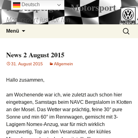
Hubersperger – Motorsport
Zum
Deutsch
Inhalt
Motorsport just for fun
springen
Suchen
Menü
nach:
News 2 August 2015
31. August 2015
Allgemein
Hallo zusammen,
am Wochenende war ich, wie zuletzt auch schon hier
eingetragen, Samstags beim NAVC Bergslalom in Klotten
an der Mosel. Das Wetter war prächtig, feine 30° pure
Sonne und min 60° im Rennwagen, gemischt mit 3-
Lagigem Nomex-Anzug, war für mich wirklich
grenzwertig, Top an den Veranstalter, der kühles