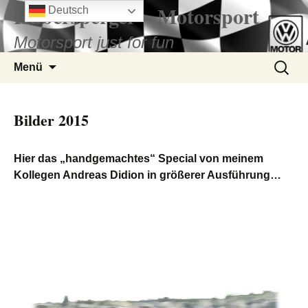
Hubersperger – Motorsport
Zum
Deutsch
Inhalt
Motorsport just for fun
springen
Suchen
Menü
nach:
Bilder 2015
Hier das „handgemachtes“ Special von meinem
Kollegen Andreas Didion in größerer Ausführung…