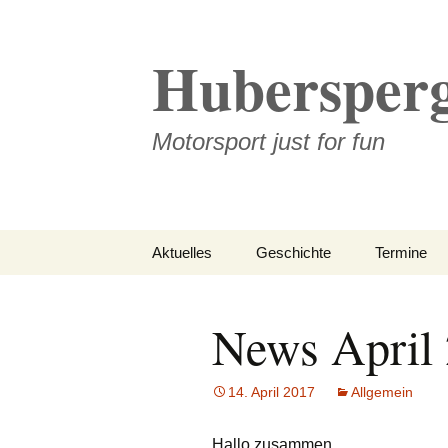
Zum
Inhalt
Hubersperg
springen
Motorsport just for fun
Aktuelles
Geschichte
Termine
Mein Auto (Rennwagen)
News April
Vor dem Einstieg in den
Motorsport
14. April 2017
Allgemein
Motorsportbilder
Hallo zusammen,
Archiv „News alte