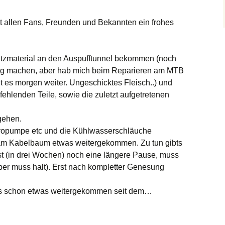
 allen Fans, Freunden und Bekannten ein frohes
Bilder 2021
Bilder 2020
utzmaterial an den Auspufftunnel bekommen (noch
Bilder 2018
fertig machen, aber hab mich beim Reparieren am MTB
ht es morgen weiter. Ungeschicktes Fleisch..) und
Bilder 2015
hlenden Teile, sowie die zuletzt aufgetretenen
Bilder 2014
gehen.
vopumpe etc und die Kühlwasserschläuche
Bilder 2013
am Kabelbaum etwas weitergekommen. Zu tun gibts
st (in drei Wochen) noch eine längere Pause, muss
Bilder 2011
aber muss halt). Erst nach kompletter Genesung
Bilder 2009
ings schon etwas weitergekommen seit dem…
Bilder 2008